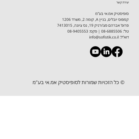
תקנון תמיכה
יצירת קשר
סופיסטיק אמ.אי בע”מ
קמפוס יובלים, בניין A, קומה 2, משרד 1206
פרופ’ אברהם פצ’ורניק 19, נס ציונה, 7413015
טל’: 08-6885506 ​| פקס: 08-9405553
דוא”ל:
info@sofistik.co.il
© כל הזכויות שמורות לסופיסטיק אמ.אי בע"מ