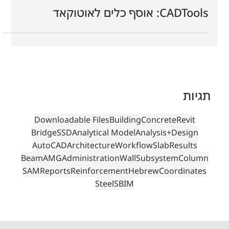
15 בדצמ׳ 2025
זמן קריאה 7 דקות
CADTools: אוסף כלים לאוטוקאד
תגיות
Downloadable Files
Building
Concrete
Revit
Bridge
SSD
Analytical Model
Analysis+Design
AutoCAD
Architecture
Workflow
Slab
Results
Beam
AMG
Administration
Wall
Subsystem
Column
SAM
Reports
Reinforcement
Hebrew
Coordinates
Steel
SBIM