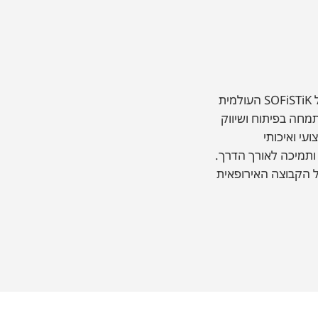
SOFiSTiK M.E הוקמה ב-2018 בישראל כסניף הרשמי של SOFiSTiK העולמית
מחה בפיתוח ושיווק
עי ואיכותי
וחותינו הכולל מכירת תוכנות Autodesk ו-SOFiSTiK, ותמיכה לאורך הדרך.
 הקבוצה האירופאית