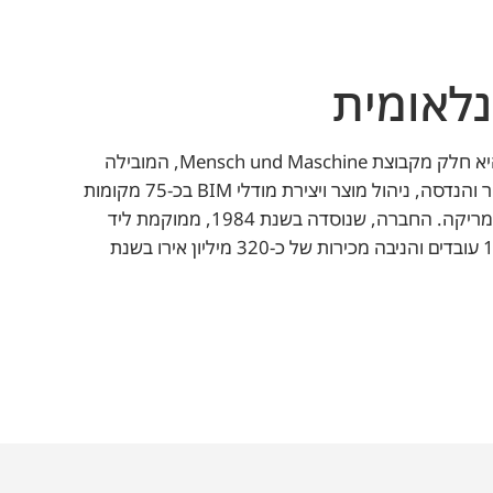
נלאומית
מאז 2019, סופיסטיק היא חלק מקבוצת Mensch und Maschine, המובילה
בפיתוח מוצרי CAD, ייצור והנדסה, ניהול מוצר ויצירת מודלי BIM בכ-75 מקומות
ברחבי אירופה, אסיה ואמריקה. החברה, שנוסדה בשנת 1984, ממוקמת ליד
מינכן, מעסיקה כ-1,000 עובדים והניבה מכירות של כ-320 מיליון אירו בשנת