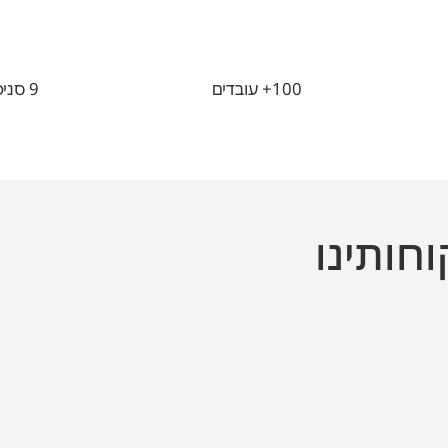
100+ עובדים
9 סניפים ברחבי העולם
וחותינו