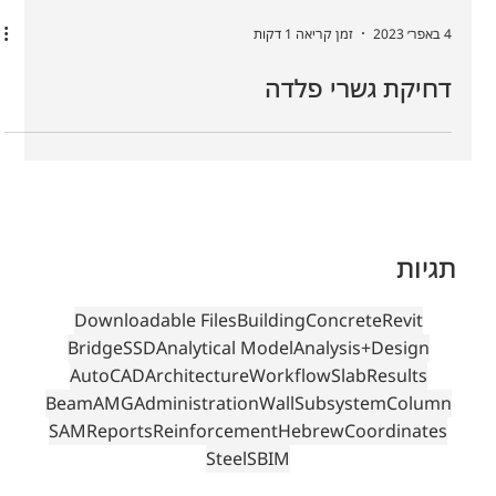
4 באפר׳ 2023
זמן קריאה 1 דקות
דחיקת גשרי פלדה
תגיות
Downloadable Files
Building
Concrete
Revit
Bridge
SSD
Analytical Model
Analysis+Design
AutoCAD
Architecture
Workflow
Slab
Results
Beam
AMG
Administration
Wall
Subsystem
Column