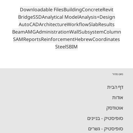
23 באפר׳ 2023
זמן קריאה 1 דקות
משטח אנליטי בעובי משתנה
תגיות
Downloadable Files
Building
Concrete
Revit
Bridge
SSD
Analytical Model
Analysis+Design
AutoCAD
Architecture
Workflow
Slab
Results
Beam
AMG
Administration
Wall
Subsystem
Column