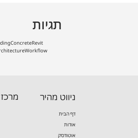
תגיות
lding
Concrete
Revit
rchitecture
Workflow
מרכז 
ניווט מהיר
מידול והפק
דף הבית
אודות
מדריך תכן
אוטודסק