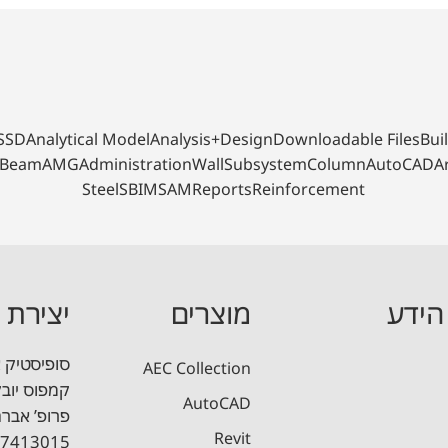
SSD
Analytical Model
Analysis+Design
Downloadable Files
Bui
Beam
AMG
Administration
Wall
Subsystem
Column
AutoCAD
A
Steel
SBIM
SAM
Reports
Reinforcement
הידע
מוצרים
יצירת 
סופיסטיק 
AEC Collection
ת תוכניות זיון ברוויט
CADTools: אוסף כלים לאוטוקאד
קמפוס יובלים, בניין A
AutoCAD
 תקרות ושקיעות לטווח ארוך
מדריך תכן עמודים בסביבת ר
Revit
7413015