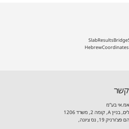
Slab
Results
Bridge
Hebrew
Coordinates
קשר
אמ.אי בע”מ
מדריך תכן קורות בסביבת רוויט
, קומה 2, משרד 1206
פרופ’ אברהם פצ’ורניק 19, נס ציונה,
וויט
מדריך תכן גרעינים וקירות הקשחה