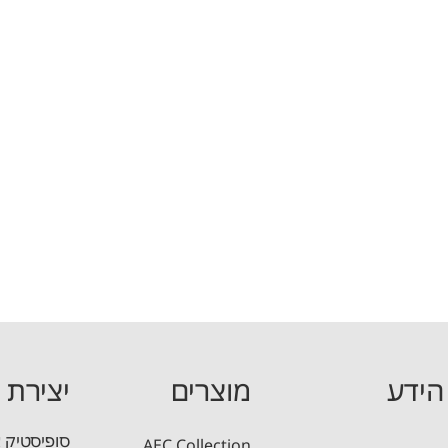
הידע
מוצרים
יצירת 
סופיסטיק 
AEC Collection
ת תוכניות זיון ברוויט
CADTools: אוסף כלים לאוטוקאד