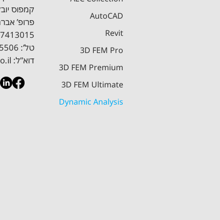
קמפוס יובלים, בניין A
AutoCAD
 תקרות ושקיעות לטווח ארוך
מדריך תכן עמודים בסביבת ר
Revit
7413015
טל’: 08-6885506 ​| פקס: 08-9405553
3D FEM Pro
דוא”ל:
o.il
3D FEM Premium
3D FEM Ultimate
Dynamic Analysis