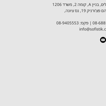
, קומה 2, משרד 1206
פרופ’ אברהם פצ’ורניק 19, נס ציונה,
וויט
מדריך תכן גרעינים וקירות הקשחה
info@sofistik.c