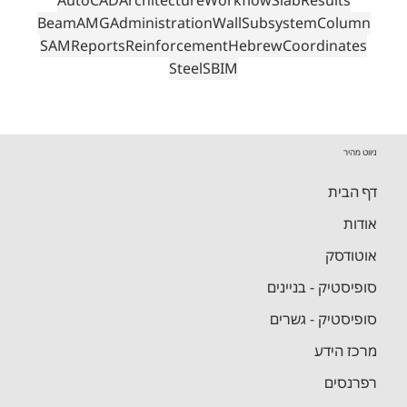
תגיות
Downloadable Files
Building
Concrete
Revit
Bridge
SSD
Analytical Model
Analysis+Design
AutoCAD
Architecture
Workflow
Slab
Results
Beam
AMG
Administration
Wall
Subsystem
Column
SAM
Reports
Reinforcement
Hebrew
Coordinates
Steel
SBIM
ניווט מהיר
דף הבית
אודות
אוטודסק
סופיסטיק - בניינים