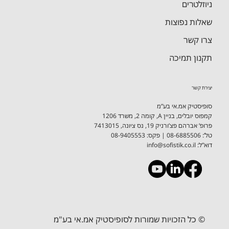
סופיסטיק - גשרים
מרכז הידע
רפרנסים
ניוזלטרים
שאלות נפוצות
צרו קשר
תקנון תמיכה
יצירת קשר
סופיסטיק אמ.אי בע”מ
קמפוס יובלים, בניין A, קומה 2, משרד 1206
פרופ’ אברהם פצ’ורניק 19, נס ציונה, 7413015
טל’: 08-6885506 ​| פקס: 08-9405553
דוא”ל:
info@sofistik.co.il