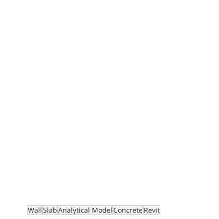
Wall
Slab
Analytical Model
Concrete
Revit