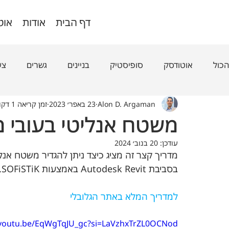
דף הבית
אודות
אוט
הכול
אוטודסק
סופיסטיק
בניינים
גשרים
צע
Alon D. Argaman
23 באפר׳ 2023
זמן קריאה 1 דקות
משטח אנליטי בעובי 
עודכן:
20 בנוב׳ 2024
מדריך קצר זה מציג כיצד ניתן להגדיר משטח אנל
בסביבת Autodesk Revit באמצעות SOFiSTiK.
למדריך המלא באתר הגלובלי
/youtu.be/EqWgTqJU_gc?si=LaVzhxTrZL0OCNod