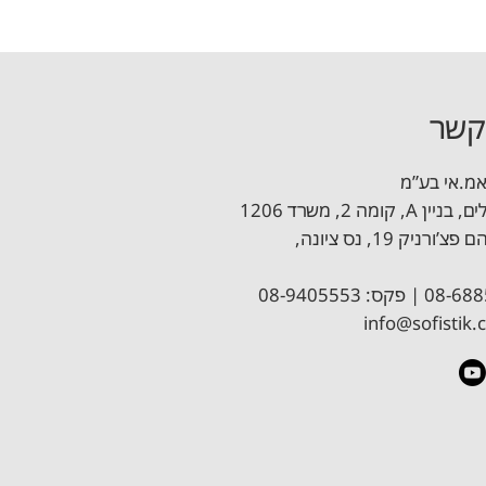
קשר
אמ.אי בע”מ
מדריך תכן קורות בסביבת רוויט
, קומה 2, משרד 1206
פרופ’ אברהם פצ’ורניק 19, נס ציונה,
וויט
מדריך תכן גרעינים וקירות הקשחה
info@sofistik.c