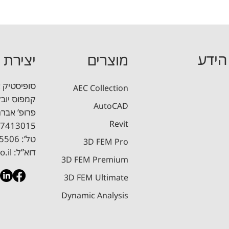
הידע
מוצרים
יצירת 
סופיסטיק 
AEC Collection
ת תוכניות זיון ברוויט
CADTools: אוסף כלים לאוטוקאד
קמפוס יובלים, בניין A
AutoCAD
 תקרות ושקיעות לטווח ארוך
מדריך תכן עמודים בסביבת ר
Revit
7413015
טל’: 08-6885506 ​| פקס: 08-9405553
3D FEM Pro
דוא”ל:
o.il
3D FEM Premium
3D FEM Ultimate
Dynamic Analysis