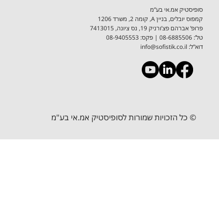
סופיסטיק אמ.אי בע”מ
קמפוס יובלים, בניין A, קומה 2, משרד 1206
פרופ’ אברהם פצ’ורניק 19, נס ציונה, 7413015
טל’: 08-6885506 ​| פקס: 08-9405553
דוא”ל:
info@sofistik.co.il
© כל הזכויות שמורות לסופיסטיק אמ.אי בע"מ