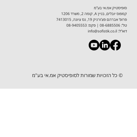
סופיסטיק אמ.אי בע”מ
קמפוס יובלים, בניין A, קומה 2, משרד 1206
פרופ’ אברהם פצ’ורניק 19, נס ציונה, 7413015
טל’: 08-6885506 ​| פקס: 08-9405553
דוא”ל:
info@sofistik.co.il
© כל הזכויות שמורות לסופיסטיק אמ.אי בע"מ