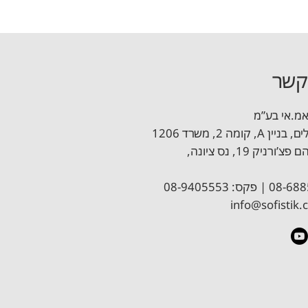
קשר
אמ.אי בע”מ
מדריך תכן קורות בסביבת רוויט
, קומה 2, משרד 1206
פרופ’ אברהם פצ’ורניק 19, נס ציונה,
וויט
מדריך תכן גרעינים וקירות הקשחה
info@sofistik.c