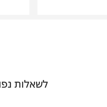
מדריך תכן קו
מידול והפקת תוכניות זיון ברוויט
לשאלות נפו