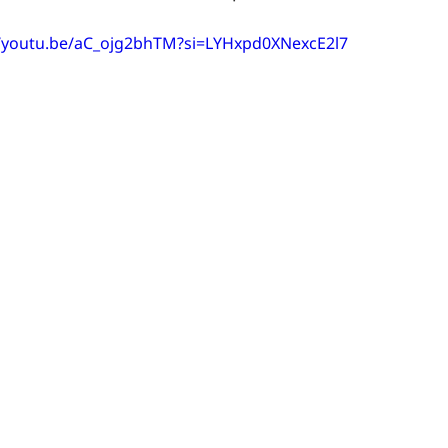
//youtu.be/aC_ojg2bhTM?si=LYHxpd0XNexcE2l7