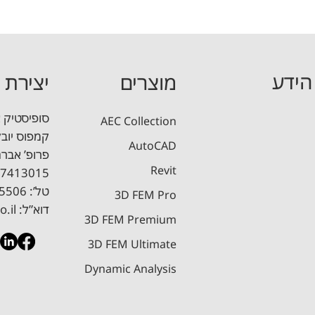
הידע
מוצרים
יצירת 
סופיסטיק 
AEC Collection
ת תוכניות זיון ברוויט
CADTools: אוסף כלים לאוטוקאד
קמפוס יובלים, בניין A
AutoCAD
 תקרות ושקיעות לטווח ארוך
מדריך תכן עמודים בסביבת ר
Revit
7413015
טל’: 08-6885506 ​| פקס: 08-9405553
3D FEM Pro
דוא”ל:
o.il
3D FEM Premium
3D FEM Ultimate
Dynamic Analysis