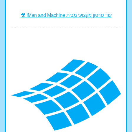
עוד סרטון מקצועי מבית Man and Machine! 🎥