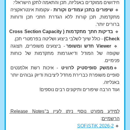
חידושים ממוקדים באנליזה, תכן והתאמה לתקן הישראלי:
🔹 
שיפורים בתכן עמודים וקורות 
- עקומות אינטראקציה 
מתקדמות, תכן קורות ללא הגדרת חתכי תכן ודוחות 
ברורים יותר.
🔹 
בדיקות חתך מתקדמות (Cross Section Capacity 
Check)
 - כולל שיוך לשלבי ביצוע ושליטה בפרמטרי תכן.
🔹 
Viewer חדש ומשופר
 - ביצועים משופרים, תצוגה 
שקופה של המודל ודיאגרמות מתקדמות של כוחות 
פנימיים.
🔹
ממשק סופיסטיק לרוויט
 - איכות רשת אלמנטים 
סופיים משופרת כברירת מחדל ליציבות ודיוק גבוהים יותר 
באנליזה.
ועוד הרבה שיפורים ותיקונים רבים נוספים!
למידע מפורט נוסף ניתן לעיין ב־Release Notes 
הרשמיים
:
SOFiSTiK 2026-2
🔹 