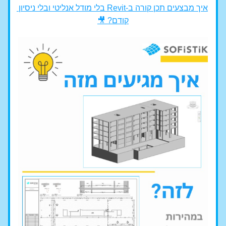
איך מבצעים תכן קורה ב-Revit בלי מודל אנליטי ובלי ניסיון 
קודם? 🎥